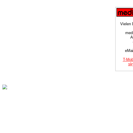
Vielen 
medi
A
eMai
T-Mob
sk